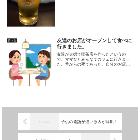
～早くしないと...
友達のお店がオープンして食べに
食べる
行きました。
友達が夫婦で喫茶店を作ったというの
で、ママ友とみんなでカフェに行きまし
た。昔からの夢であった、自分のお店を
持つことが出来て、本当に(*^。^*)幸せそ
うでしたね。幸せなオーラを放っている2
人と店を見ると、店の雰囲気にマッチし
て気持ちよくお茶...
子供の発語が遅い原因が耳垢！