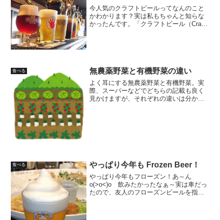
今人気のクラフトビールってなんのこと
かわかります？実は私もちゃんと知らな
かったんです。「クラフトビール（Craft
Beer）」とは、小規模なビール醸造所で
ビール職人が精魂込めて造っているビー
ルです。ビール職人が造り出す高品質な
ビールを「手...
無農薬野菜と有機野菜の違い
食べる
よく耳にする無農薬野菜と有機野菜。実
際、スーパーなどでどちらの記載も良く
見かけますが、それぞれの違いは分から
ないのが正直なところ。「どちらも、体
にいいのだろう」としかわからないので
した。そんな事ではいけないと思い、実
際、無農薬野菜と有機野菜...
やっぱり今年も Frozen Beer！
食べる
やっぱり今年もフローズン！あ～ん
o(>o<)o 飲みたかったなぁ～実は車だっ
たので、友人のフローズンビールを指を
咥えて眺めてました。ちぇっ～(￣∀￣ )ま
ぁ アルコール弱いのでたくさんは飲め
ないけど．．．次こそは絶対飲んでやる