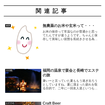
関連記事
無農薬のお米や玄米って・・・
健康
お米の保存って常温なのが普通かと思っ
てたんですが違うようです。ちゃんと保
存して美味しい状態を長続きさせる為に
は冷蔵、本格的にやるならお米自体の呼
吸も止めた方が良いので無酸素状態が良
いそうです。とある知り合いが良いお米
を買って冷蔵庫で保存して...
福岡の温泉で宴会と長崎でエステ
その他
の旅
暑いーと言っていた夏ももう過ぎ去ろう
としていますね。夏に溜まった疲れを取
る目的で、二年に一回友人達といつも秋
に旅行に行っています。疲れを取るつも
りの旅行ですが、疲れる為に行っている
ような気も するのですが・・（笑）友人
Craft Beer
との旅行は美味しいもの...
おすすめ