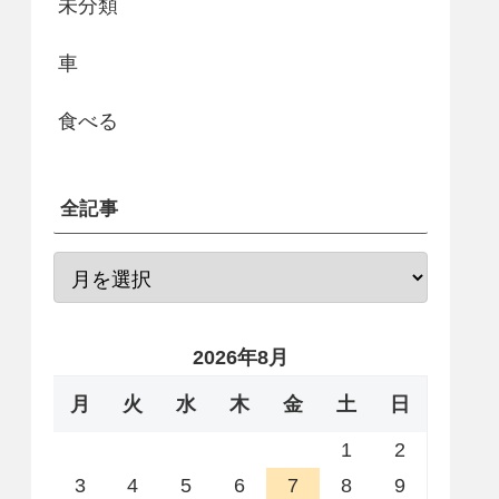
未分類
車
食べる
全記事
2026年8月
月
火
水
木
金
土
日
1
2
3
4
5
6
7
8
9