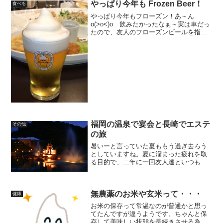
やっぱり今年も Frozen Beer！
食べる
やっぱり今年もフローズン！あ～ん
o(>o<)o 飲みたかったなぁ～実は車だっ
たので、友人のフローズンビールを指を
咥えて眺めてました。ちぇっ～(￣∀￣ )ま
ぁ アルコール弱いのでたくさんは飲め
ないけど．．．次こそは絶対飲んでやる
～早くしないと...
福岡の温泉で宴会と長崎でエステ
その他
の旅
暑いーと言っていた夏ももう過ぎ去ろう
としていますね。夏に溜まった疲れを取
る目的で、二年に一回友人達といつも秋
に旅行に行っています。疲れを取るつも
りの旅行ですが、疲れる為に行っている
ような気も するのですが・・（笑）友人
無農薬のお米や玄米って・・・
との旅行は美味しいもの...
健康
お米の保存って常温なのが普通かと思っ
てたんですが違うようです。ちゃんと保
存して美味しい状態を長続きさせる為に