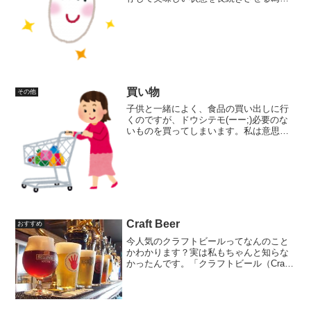
は冷蔵、本格的にやるならお米自体の呼
吸も止めた方が良いので無酸素状態が良
いそうです。とある知り合いが良いお米
を買って冷蔵庫で保存して...
買い物
その他
子供と一緒によく、食品の買い出しに行
くのですが、ドウシテモ(ーー;)必要のな
いものを買ってしまいます。私は意思が
強いので、必要のあるものだけをメモし
て、それだけを買うようにしているので
すが、子供が、いろんなものを(>_<)カゴ
に入れてしまう...
Craft Beer
おすすめ
今人気のクラフトビールってなんのこと
かわかります？実は私もちゃんと知らな
かったんです。「クラフトビール（Craft
Beer）」とは、小規模なビール醸造所で
ビール職人が精魂込めて造っているビー
ルです。ビール職人が造り出す高品質な
ビールを「手...