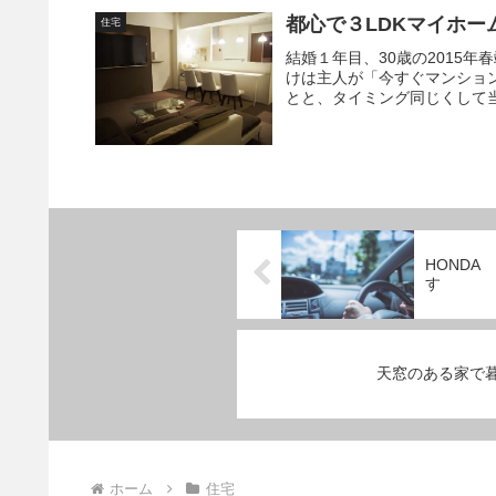
都心で３LDKマイホー
住宅
結婚１年目、30歳の2015
けは主人が「今すぐマンショ
とと、タイミング同じくして当
HONDA
す
天窓のある家で
ホーム
住宅