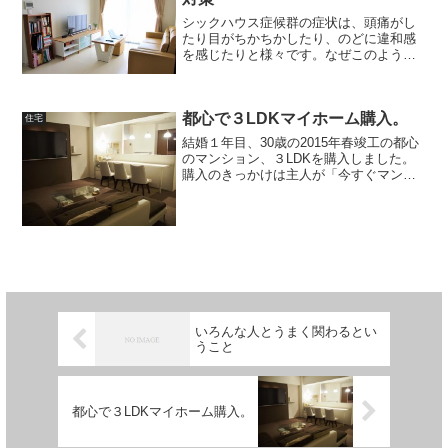
シックハウス症候群の症状は、頭痛がし
たり目がちかちかしたり、のどに違和感
を感じたりと様々です。なぜこのような
症状が感じられるのかというと、それに
はいくつかの原因が考えられます。その
一つがカビやダニによるものだと言われ
都心で３LDKマイホーム購入。
ています。目に見えないカ...
住宅
結婚１年目、30歳の2015年春竣工の都心
のマンション、３LDKを購入しました。
購入のきっかけは主人が「今すぐマンシ
ョンを買いなさい」という本を読んです
っかり感化されてしまったことと、タイ
ミング同じくして当時住んでいた中央区
内の賃貸マンショ...
いろんな人とうまく関わるとい
うこと
都心で３LDKマイホーム購入。