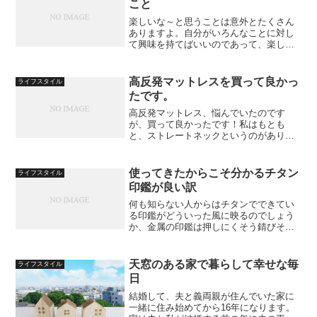
こと
楽しいな～と思うことは意外とたくさん
ありますよ。自分がいろんなことに対し
て興味を持てばいいのであって、楽しい
ことを求めているならどんどん周りと関
わることです。私はどちらかといえば孤
独な方が好きというかひとりでいる時間
高反発マットレスを買って良かっ
ライフスタイル
を大切にしていますが、そ...
たです。
高反発マットレス、悩んでいたのです
が、買って良かったです！私はもとも
と、ストレートネックというのがありま
して、脳外科でCTを撮ってもらったとき
も、脳は大丈夫だけど、首の骨があらぬ
方向に曲がっている、なんて言われて、
使ってきたからこそ分かるチタン
ライフスタイル
へこみました。ストレートネ...
印鑑が良い訳
何も知らない人からはチタンでできてい
る印鑑がどういった風に映るのでしょう
か、金属の印鑑は押しにくそう錆びそう
なんて思われてるかもしれません、なの
でひとつひとつ説明していきます。１．
耐久性木やプラスチックでできた商品や
天窓のある家で暮らして幸せな毎
ライフスタイル
象牙でできた印鑑と違って...
日
結婚して、夫と義両親が住んでいた家に
一緒に住み始めてから16年になります。