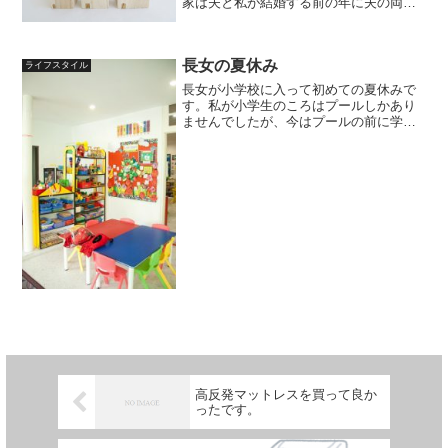
家は夫と私が結婚する前の年に夫の両親
が建てたものですが、最初に家の中を見
た時にとても感動したのは大きな天窓が
あることでした。天窓は2つあり、１つは
長女の夏休み
吹き抜けになっている...
ライフスタイル
長女が小学校に入って初めての夏休みで
す。私が小学生のころはプールしかあり
ませんでしたが、今はプールの前に学習
教室があり、補講も行ってくれます。プ
ールと勉強であっという間に長女の午前
中は終わります。学習教室がない日は、
私と一緒に次女を保育園に...
高反発マットレスを買って良か
ったです。