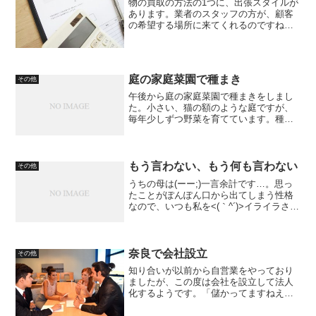
物の買取の方法の1つに、出張スタイルが
あります。業者のスタッフの方が、顧客
の希望する場所に来てくれるのですね。
例えば、お酒を考えてみます。まず業者
に対して連絡をして、出張日時の打ち合
わせをします。その決まった日に業者の
スタッフが、自宅まで訪...
庭の家庭菜園で種まき
その他
午後から庭の家庭菜園で種まきをしまし
た。小さい、猫の額のような庭ですが、
毎年少しずつ野菜を育てています。種は
もう少し前に植えたかったけど、ここ最
近天気があまり良くなくてできずにいま
した。土いじりは、自然相手なので、し
ょうがないですね。今日は...
もう言わない、もう何も言わない
その他
うちの母は(ーー;)一言余計です…。思っ
たことがぽんぽん口から出てしまう性格
なので、いつも私を<(｀^´)>イライラさせ
ます。怒った私にいつも母が言う言葉
が…「はいはい、もう言わないから、も
う何にも言わないから」です。今週だけ
で３，４回は聞...
奈良で会社設立
その他
知り合いが以前から自営業をやっており
ましたが、この度は会社を設立して法人
化するようです。「儲かってますねえ
～」と、いうと全然儲かってないけど節
税の為に会社設立をするとか？ホンマか