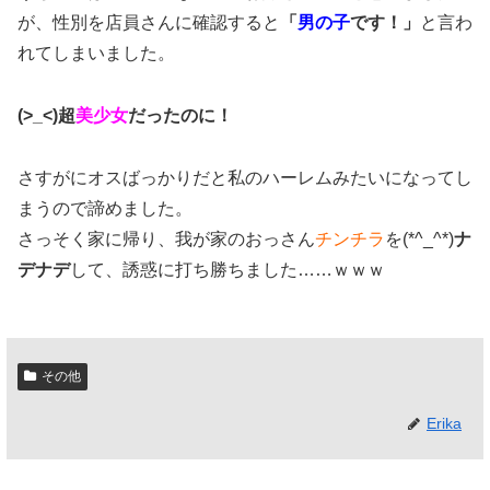
が、性別を店員さんに確認すると
「
男の子
です！」
と言わ
れてしまいました。
(>_<)超
美少女
だったのに！
さすがにオスばっかりだと私のハーレムみたいになってし
まうので諦めました。
さっそく家に帰り、我が家のおっさん
チンチラ
を(*^_^*)
ナ
デナデ
して、誘惑に打ち勝ちました……ｗｗｗ
その他
Erika