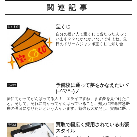
関連記事
宝くじ
おすすめ
自分の近い人で宝くじに当たった人って
います？？なかなかいないですよね。先
日のドリームジャンボ宝くじに知り合い
がなんと100万円当たったのですよ～Σヽ
(ﾟДﾟ○)ﾉ ３万円分（１００枚）買った
そうなのですが、使い道を聞くと８月に
沖縄旅行に行...
予備校に通って夢をかなえたいヾ
その他
(=^▽^=)ノ
夢に向かってがんばってる人！ エライですね。まず夢を見つけたこ
と。そして、それに向かってがんばっていること。知人に救命救急医
療の医師になりたいという人がいます。勉強も大変だし、実際に医師
になってからも大変だと思う。ドラマのようにカッコイイば...
買取で幅広く採用されている出張
その他
スタイル