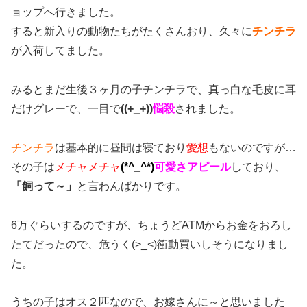
ョップへ行きました。
すると新入りの動物たちがたくさんおり、久々に
チンチラ
が入荷してました。
みるとまだ生後３ヶ月の子チンチラで、真っ白な毛皮に耳
だけグレーで、一目で
((+_+))
悩殺
されました。
チンチラ
は基本的に昼間は寝ており
愛想
もないのですが…
その子は
メチャメチャ
(*^_^*)
可愛さアピール
しており、
「飼って～」
と言わんばかりです。
6万ぐらいするのですが、ちょうどATMからお金をおろし
たてだったので、危うく(>_<)衝動買いしそうになりまし
た。
うちの子はオス２匹なので、お嫁さんに～と思いました